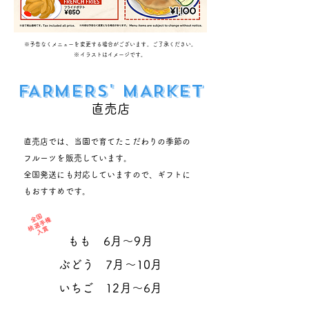
※予告なくメニューを変更する場合がございます。ご了承ください。
※イラストはイメージです。
FARMERS' MARKET
直売店
直売店では、当園で育てたこだわりの季節の
フルーツを販売しています。
全国発送にも対応していますので、ギフトに
もおすすめです。
全国
桃選手権
入賞
もも 6月～9月
ぶどう 7月～10月
いちご 12月～6月