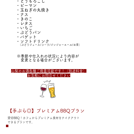
・とうもろこし
・ピーマン
・玉ねぎの丸焼き
・ナス
・きのこ
・レタス
・いちご
・ぶどうパン
・バゲット
・ソフトドリンク
（ぶどうジュース/コーラ/ジンジャーエール/お茶）
※季節や仕入れの状況により内容が
変更となる場合がございます。
山梨のお酒各種ご用意可能です！（別途料金）
お気軽にお問合せください
【手ぶら◎】プレミアムBBQプラン
貸切BBQ！カフェからプレミアム食材をテイクアウト
できるプランです。