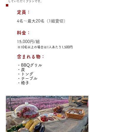
していただくプランです。
定員：
4名～最大20名（1組貸切）
料金：
15,000円/組
※10名以上の場合は1人あたり1,500円
含まれる物：
・BBQグリル
・炭
・トング
・テーブル
・椅子