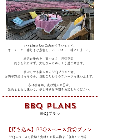
The Little Bee Cafeから歩いてすぐ。
オーナーが一番好きな景色を、バーベキュー場にしました。
勝沼の景色を一望できる、貸切空間。
周りを気にせず、大切な人とゆっくり過ごせます。
手ぶらでも楽しめるBBQプランでは、
お肉や野菜はもちろん、当園こだわりのフルーツも味わえます。
春は桃源郷、夜は満天の星空。
景色とともに味わう、少し特別な時間をお楽しみください。
BBQ PLANS
BBQプラン
【持ち込み】BBQスペース貸切プラン
BBQスペースを貸切！食材やお飲み物を
ご自身でご用意