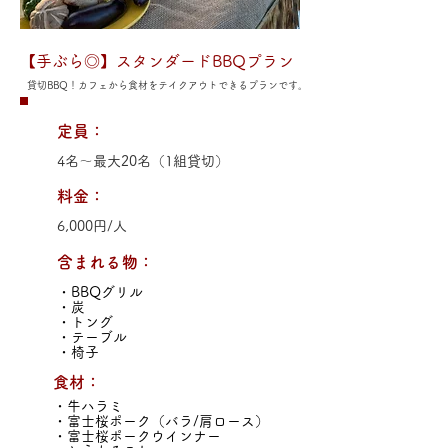
【手ぶら◎】スタンダードBBQプラン
貸切BBQ！カフェから食材をテイクアウトできるプランです。
定員：
4名～最大20名（1組貸切）
料金：
6,000円/人
含まれる物：
・BBQグリル
・炭
・トング
・テーブル
・椅子
食材：
・牛ハラミ
・富士桜ポーク（バラ/肩ロース）
・富士桜ポークウインナー