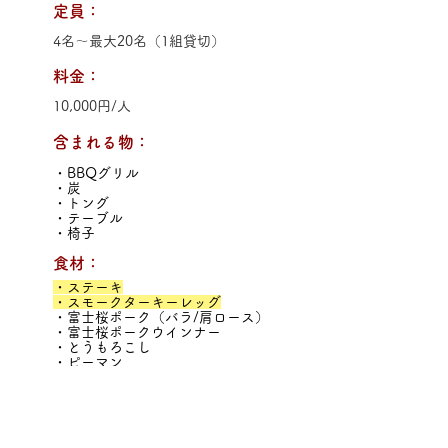
定員：
4名～最大20名（1組貸切）
料金：
10,000円/人
含まれる物：
・BBQグリル
・炭
・トング
・テーブル
・椅子
食材：
・ステーキ
・スモークターキーレッグ
・富士桜ポーク（バラ/肩ロース）
・富士桜ポークウインナー
・とうもろこし
・ピーマン
・玉ねぎの丸焼き
・ナス
・きのこ
・レタス
・いちご