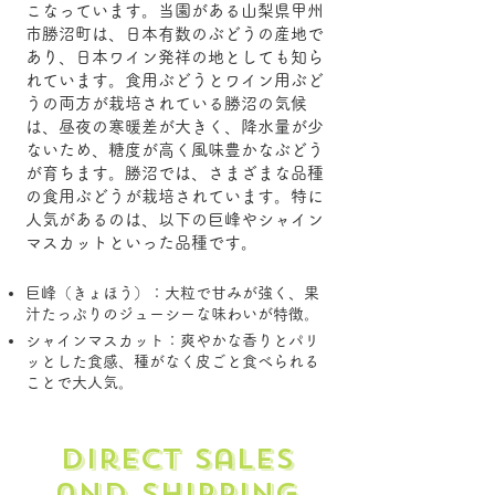
こなっています。当園がある山梨県甲州
市勝沼町は、日本有数のぶどうの産地で
あり、日本ワイン発祥の地としても知ら
れています。食用ぶどうとワイン用ぶど
うの両方が栽培されている
勝沼の気候
は、昼夜の寒暖差が大きく、降水量が少
ないため、糖度が高く風味豊かなぶどう
が育ちます。勝沼では、さまざまな品種
の食用ぶどうが栽培されています。
特に
人気があるのは、以下の巨峰やシャイン
マスカットといった品種です。
巨峰（きょほう）：大粒で甘みが強く、果
汁たっぷりのジューシーな味わいが特徴。
シャインマスカット：爽やかな香りとパリ
ッとした食感、種がなく皮ごと食べられる
ことで大人気。
Direct sales
and shipping