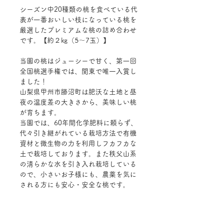
シーズン中20種類の桃を食べている代
表が一番おいしい枝になっている桃を
厳選したプレミアムな桃の詰め合わせ
です。【約２㎏（5～7玉）】
当園の桃はジューシーで甘く、第一回
全国桃選手権では、関東で唯一入賞し
ました！
山梨県甲州市勝沼町は肥沃な土地と昼
夜の温度差の大きさから、美味しい桃
が育ちます。
当園では、60年間化学肥料に頼らず、
代々引き継がれている栽培方法で有機
資材と微生物の力を利用しフカフカな
土で栽培しております。また秩父山系
の清らかな水を引き入れ栽培している
ので、小さいお子様にも、農薬を気に
される方にも安心・安全な桃です。
常連さんも新規のお客様にも「こんな
に甘くて美味しい桃は食べた事がな
い！」と評価される甘利さんちの桃を