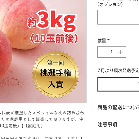
(オプション)
数量
*
7月より順次発送予
商品の配送につい
る代表が厳選したスペシャルな桃の詰め合わ
【全国発送】クール
るため家庭用として販売しておりますが、中
注意事項
発送期日：2025年
0玉前後）】[家庭用]
※天候や収穫状況に
【注意事項】
発送：ヤマト運輸
一回全国桃選手権では、関東で唯一入賞しま