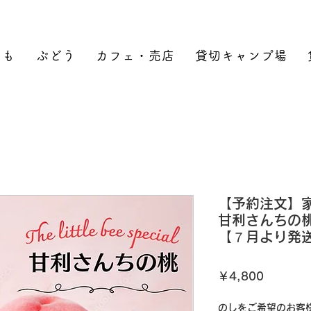
もも
ぶどう
カフェ・売店
貸切キャンプ場
【予約注文】家庭用
甘利さんちの桃
【７月より発
価
￥4,800
格
のしをご希望のお客