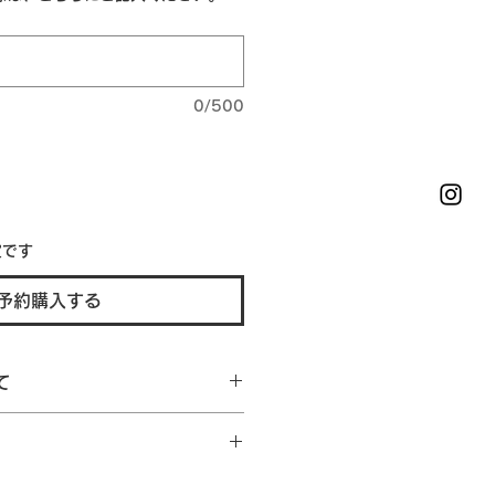
0/500
定です
予約購入する
て
便
7月上旬～8月中旬頃、順次発送予定
より出荷に変動がございます。